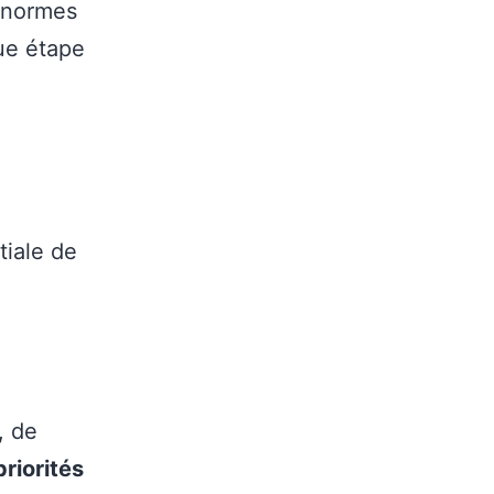
 normes
que étape
tiale de
, de
priorités