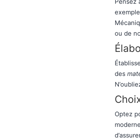
Pensez
exemple,
Mécaniq
ou de n
Élabo
Établiss
des
mat
N’oublie
Choi
Optez po
modernes
d’assure