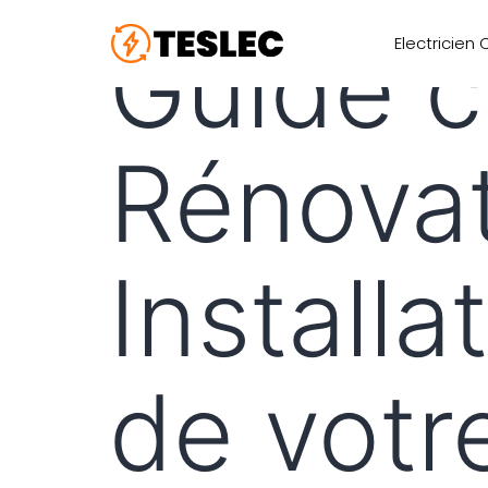
Guide c
Electricien
Rénovat
Installa
de votr