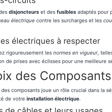
s-circuits
 des
disjoncteurs
et des
fusibles
adaptés pour 
seau électrique
contre les surcharges et les
cou
s électriques à respecter
ez rigoureusement les
normes en vigueur
, tell
ation de prises avec éclisses pour une meilleure s
ix des Composants
 des composants joue un rôle crucial dans la sé
ité de votre
installation électrique
.
 de câbles et leurs usages