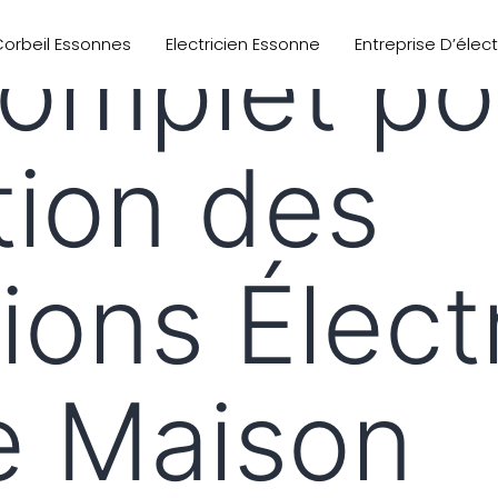
omplet po
 Corbeil Essonnes
Electricien Essonne
Entreprise D’élec
ion des
tions Élec
e Maison