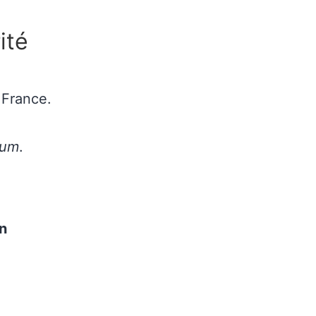
ité
France.
mum
.
n