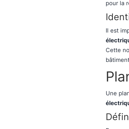
pour la 
Ident
Il est i
électriq
Cette no
bâtiment
Pla
Une plan
électriq
Défin