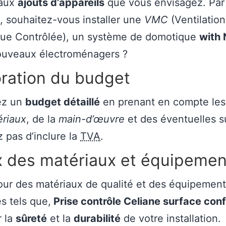
 aux
ajouts d’appareils
que vous envisagez. Par
 souhaitez-vous installer une
VMC
(Ventilation
ue Contrôlée), un système de domotique
with
ouveaux électroménagers ?
ration du budget
ez un
budget détaillé
en prenant en compte les
ériaux
, de la
main-d’œuvre
et des éventuelles s
z pas d’inclure la
TVA
.
x des matériaux et équipemen
ur des matériaux de qualité et des équipemen
 tels que,
Prise contrôle Celiane surface conf
r la
sûreté
et la
durabilité
de votre installation.