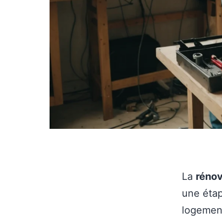
La
rénov
une étap
logement