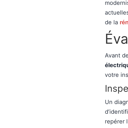
moderni
actuelle
de la
ré
Éva
Avant de
électriq
votre ins
Inspe
Un diagn
d’identif
repérer 