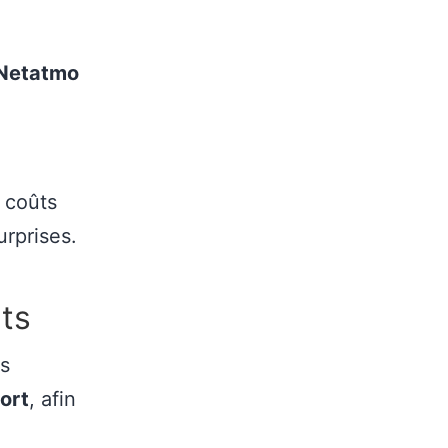
 Netatmo
 coûts
urprises.
ts
ts
ort
, afin