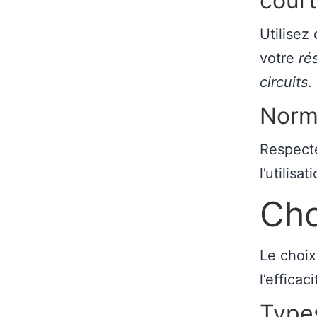
court
Utilisez
votre
ré
circuits
.
Norme
Respect
l’utilis
Cho
Le choix
l’efficac
Types