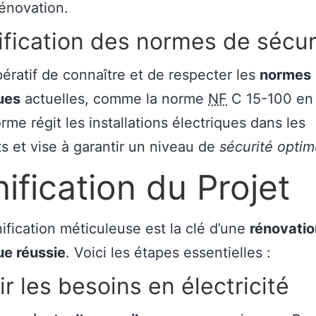
rénovation.
ification des normes de sécur
mpératif de connaître et de respecter les
normes
ues
actuelles, comme la norme
NF
C 15-100 en 
rme régit les installations électriques dans les
s et vise à garantir un niveau de
sécurité opti
nification du Projet
ification méticuleuse est la clé d’une
rénovatio
ue réussie
. Voici les étapes essentielles :
ir les besoins en électricité