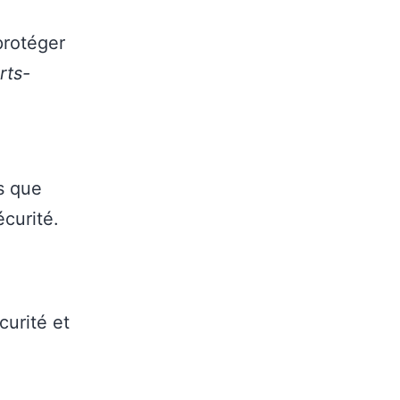
protéger
rts-
es que
écurité.
curité et