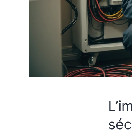
L’i
séc