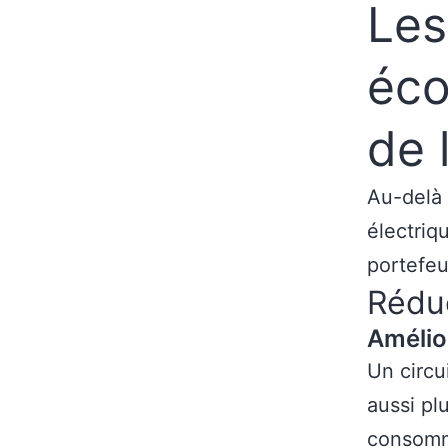
Les
éco
de 
Au-delà 
électriq
portefeu
Réduc
Amélior
Un circu
aussi pl
consomme