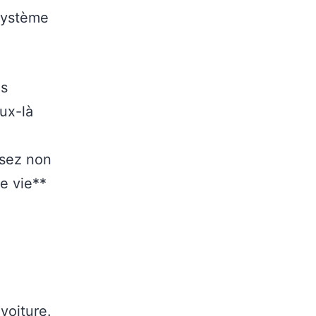
 système
es
ux-là
isez non
e vie**
voiture.