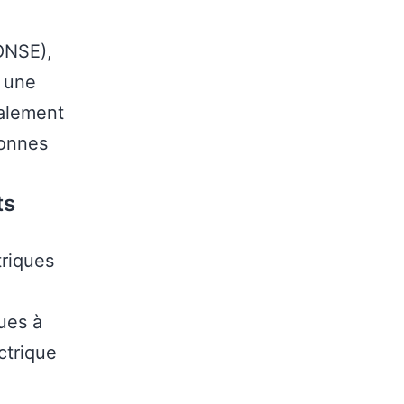
(ONSE),
 une
galement
sonnes
ts
triques
ques à
ctrique