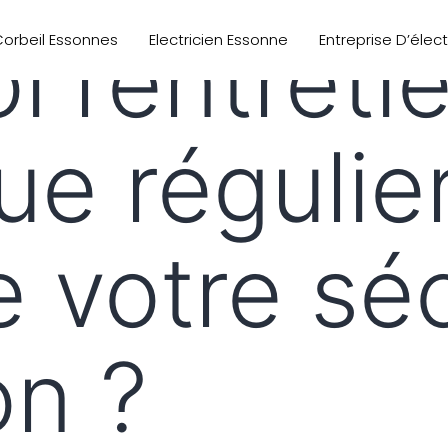
 l’entreti
 Corbeil Essonnes
Electricien Essonne
Entreprise D’élec
ue régulier
e votre sé
on ?