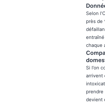
Donnée
Selon l’
près de
défailla
entraîné
chaque 
Compar
domes
Si l’on 
arrivent 
intoxica
prendre 
devient 