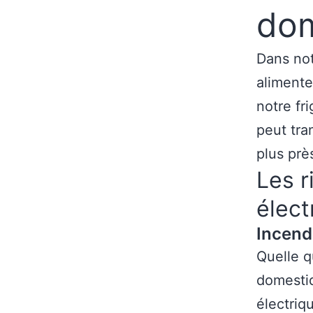
dom
Dans not
alimente
notre fri
peut tr
plus prè
Les r
élect
Incend
Quelle q
domestiq
électriq