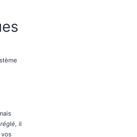
ues
ystème
mais
 réglé
, il
 vos