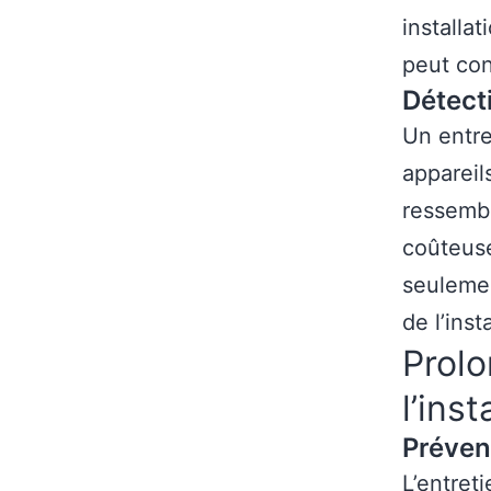
installa
peut con
Détect
Un entre
appareil
ressembl
coûteuse
seulemen
de l’inst
Prolo
l’ins
Préven
L’entret