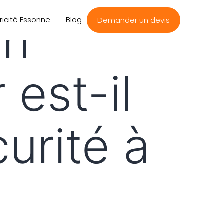
en
tricité Essonne
Blog
Demander un devis
 est-il
curité à