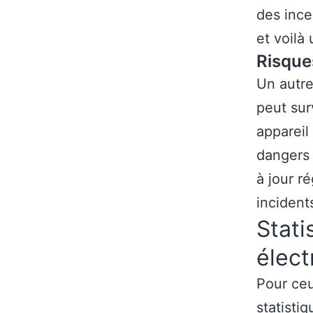
des ince
et voilà
Risque
Un autre
peut sur
appareil
dangers 
à jour r
incident
Stati
élec
Pour ceu
statisti