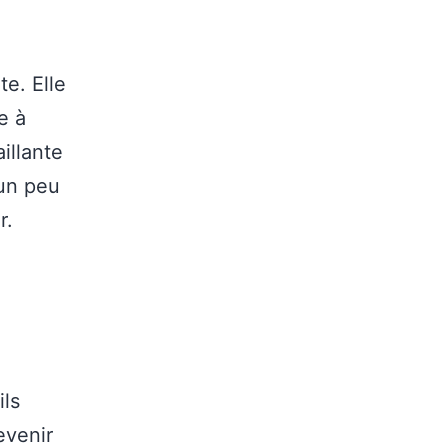
e. Elle
e à
aillante
un peu
r.
ils
evenir