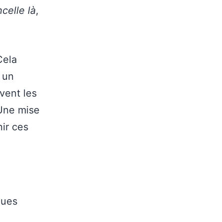
ncelle là
,
Cela
 un
vent les
 Une mise
nir ces
ques